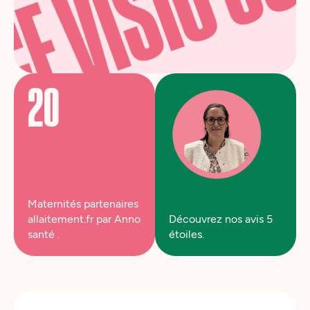
20
Maternités partenaires
allaitement.fr par Anno
Découvrez nos avis 5
santé .
étoiles.