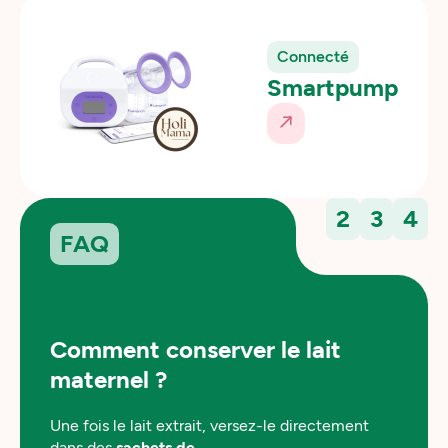
VISIO OU AS
Connecté
Smartpump
2
3
4
FAQ
Comment conserver le lait
maternel ?
Une fois le lait extrait, versez-le directement
dans des
sachets de