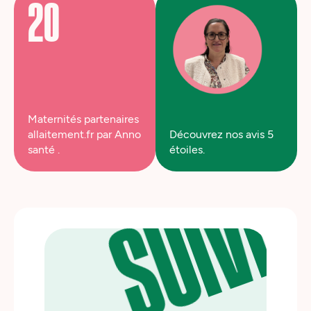
20
SUIVEZ
Maternités partenaires
allaitement.fr par Anno
Découvrez nos avis 5
santé .
étoiles.