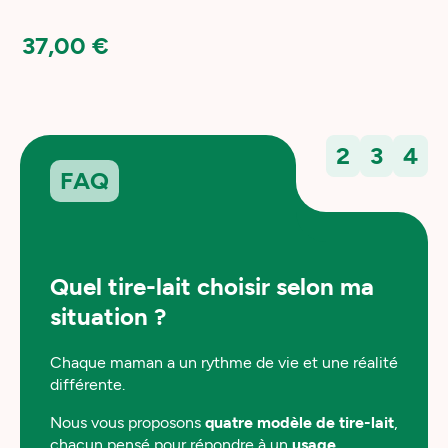
 VISIO OU A
37,00 €
2
3
4
FAQ
Quel tire-lait choisir selon ma
situation ?
Chaque maman a un rythme de vie et une réalité
différente.
Nous vous proposons
quatre modèle de tire-lait
,
chacun pensé pour répondre à un
usage