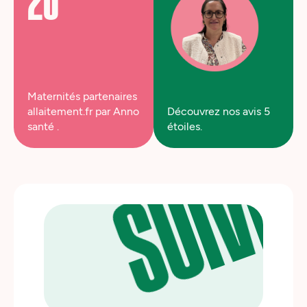
20
SUIVE
Maternités partenaires
allaitement.fr par Anno
Découvrez nos avis 5
santé .
étoiles.